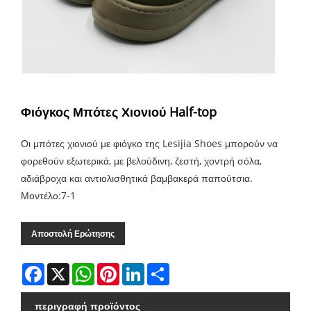
Φιόγκος Μπότες Χιονιού Half-top
Οι μπότες χιονιού με φιόγκο της Lesijia Shoes μπορούν να
φορεθούν εξωτερικά, με βελούδινη, ζεστή, χοντρή σόλα,
αδιάβροχα και αντιολισθητικά βαμβακερά παπούτσια.
Μοντέλο:7-1
Αποστολή Ερώτησης
Facebook
X
WhatsApp
Pinterest
LinkedIn
Share
περιγραφή προϊόντος