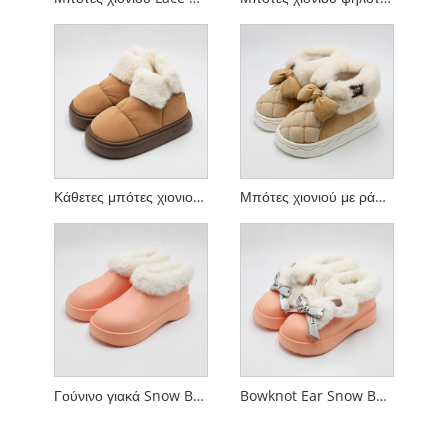
Κάθετες μπότες χιονιού στο μεσαίο αυτί
Μπότες χιονιού με ράψιμο με παπιγιόν
Γούνινο γιακά Snow Boots
Bowknot Ear Snow Boots