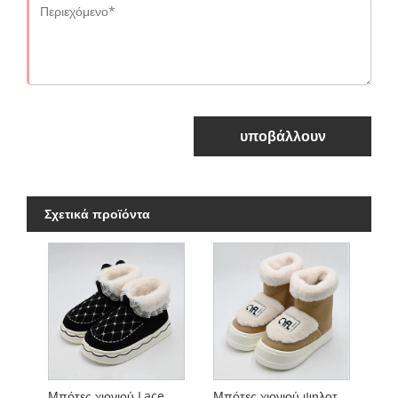
υποβάλλουν
Σχετικά προϊόντα
Μπότες χιονιού Lace Bow
Μπότες χιονιού ψηλοτάπητες με γούνινο στόμα