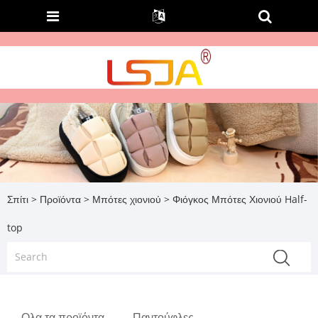
Σπίτι
>
Προϊόντα
>
Μπότες χιονιού
> Φιόγκος Μπότες Χιονιού Half-
top
Ολα τα προϊόντα
Παντούφλες