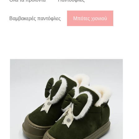
Βαμβακερές παντόφλες
Μπότες χιονιού