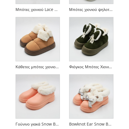
Μπότες χιονιού Lace Bow
Μπότες χιονιού ψηλοτάπητες με γούνινο στόμα
Κάθετες μπότες χιονιού στο μεσαίο αυτί
Φιόγκος Μπότες Χιονιού Half-top
Γούνινο γιακά Snow Boots
Bowknot Ear Snow Boots