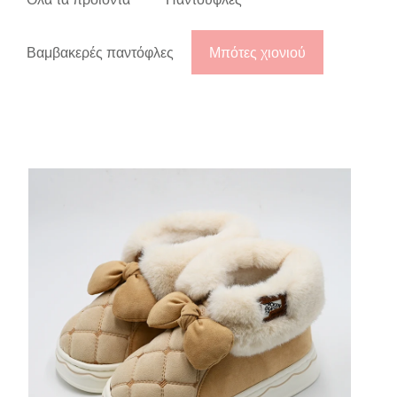
Βαμβακερές παντόφλες
Μπότες χιονιού