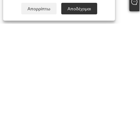
Απορρίπτω
Αποδέχομαι
+86-15058243644
fess@happyhomeshoes.com
Copyright © 2025 Cixi Lesijia Shoes Co., Ltd. Με επιφύλαξη παντός
δικαιώματος.