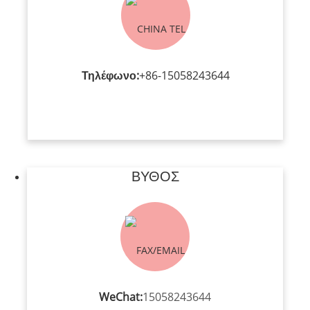
Τηλέφωνο:
+86-15058243644
ΒΥΘΌΣ
WeChat:
15058243644