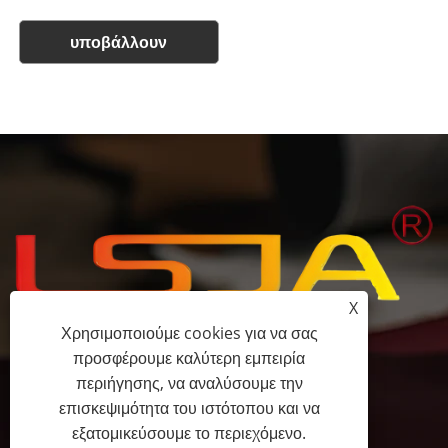
υποβάλλουν
X
Χρησιμοποιούμε cookies για να σας
προσφέρουμε καλύτερη εμπειρία
+86-15058243644
περιήγησης, να αναλύσουμε την
επισκεψιμότητα του ιστότοπου και να
fess@happyhomeshoes.com
εξατομικεύσουμε το περιεχόμενο.