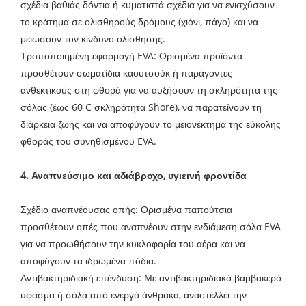
σχέδια βαθιάς δόντια ή κυματιστά σχέδια για να ενισχύσουν
το κράτημα σε ολισθηρούς δρόμους (χιόνι, πάγο) και να
μειώσουν τον κίνδυνο ολίσθησης.
Τροποποιημένη εφαρμογή EVA: Ορισμένα προϊόντα
προσθέτουν σωματίδια καουτσούκ ή παράγοντες
ανθεκτικούς στη φθορά για να αυξήσουν τη σκληρότητα της
σόλας (έως 60 C σκληρότητα Shore), να παρατείνουν τη
διάρκεια ζωής και να αποφύγουν το μειονέκτημα της εύκολης
φθοράς του συνηθισμένου EVA.
4. Αναπνεύσιμο και αδιάβροχο, υγιεινή φροντίδα
Σχέδιο αναπνέουσας οπής: Ορισμένα παπούτσια
προσθέτουν οπές που αναπνέουν στην ενδιάμεση σόλα EVA
για να προωθήσουν την κυκλοφορία του αέρα και να
αποφύγουν τα ιδρωμένα πόδια.
Αντιβακτηριδιακή επένδυση: Με αντιβακτηριδιακό βαμβακερό
ύφασμα ή σόλα από ενεργό άνθρακα, αναστέλλει την