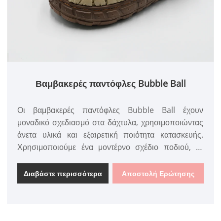
Βαμβακερές παντόφλες Bubble Ball
Οι βαμβακερές παντόφλες Bubble Ball έχουν
μοναδικό σχεδιασμό στα δάχτυλα, χρησιμοποιώντας
άνετα υλικά και εξαιρετική ποιότητα κατασκευής.
Χρησιμοποιούμε ένα μοντέρνο σχέδιο ποδιού, το
οποίο είναι απαλό και φιλικό προς το δέρμα, άνετο
και δεν τρίβει τα πόδια, προστατεύοντας τα πόδια.
Διαβάστε περισσότερα
Αποστολή Ερώτησης