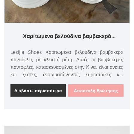
Χαριτωμένα βελούδινα βαμβακερά
παντόφλες με κλειστή μύτη
Lesijia Shoes Χαριτωμένα βελούδινα βαμβακερά
παντόφλες με κλειστή μύτη. Αυτές οι βαμβακερές
παντόφλες, κατασκευασμένες στην Κίνα, είναι άνετες
και ζεστές, ενσωματώνοντας ευρωπαϊκές και
αμερικανικές τάσεις της μόδας, καθιστώντας τις
ιδανικές για χειμερινή χρήση.
Διαβάστε περισσότερα
Αποστολή Ερώτησης