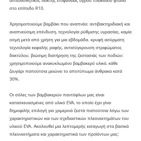
αντιολισθητικός δείκτης επιφάνειας υγρού πλακιδίου φτάνει
στο επίπεδο R10.
Χρησιμοποιούμε βαμβάκι που αναπνέει: αντιβακτηριδιακή και
αναπνεύσιμη επένδυση, τεχνολογία ρύθμισης υγρασίας, καμία
οσμή μετά από χρήση για μια εβδομάδα. κρυφή ασύρματη
τεχνολογία κεφαλής ραφής, αντισύγκρουση στριφώματος
δακτύλου. βιώσιμη διατήρηση της ζεστασιάς των ποδιών:
χρησιμοποιούμε ανακυκλωμένο βαμβακερό υλικό, κάθε
ζευγάρι παπούτσια μειώνει το αποτύπωμα άνθρακα κατά
30%.
Οι σόλες των βαμβακερών παντόφλων μας είναι
κατασκευασμένες από υλικό EVA, το οποίο έχει γίνει
δημοφιλής επιλογή για χειμερινά ζεστά παπούτσια λόγω των
χαρακτηριστικών και των σχεδιαστικών πλεονεκτημάτων του
υλικού EVA. Ακολουθεί μια λεπτομερής εισαγωγή στα βασικά
πλεονεκτήματα και χαρακτηριστικά των προϊόντων μας: