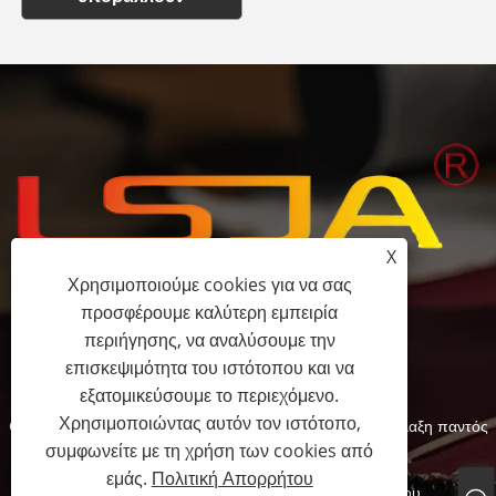
X
Χρησιμοποιούμε cookies για να σας
προσφέρουμε καλύτερη εμπειρία
+86-15058243644
περιήγησης, να αναλύσουμε την
επισκεψιμότητα του ιστότοπου και να
fess@happyhomeshoes.com
εξατομικεύσουμε το περιεχόμενο.
Χρησιμοποιώντας αυτόν τον ιστότοπο,
Copyright © 2025 Cixi Lesijia Shoes Co., Ltd. Με επιφύλαξη παντός
συμφωνείτε με τη χρήση των cookies από
δικαιώματος.
εμάς.
Πολιτική Απορρήτου
Links
Sitemap
RSS
XML
Πολιτική Απορρήτου