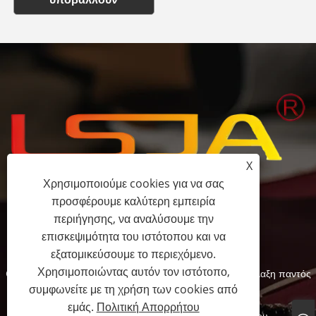
X
Χρησιμοποιούμε cookies για να σας
προσφέρουμε καλύτερη εμπειρία
+86-15058243644
περιήγησης, να αναλύσουμε την
επισκεψιμότητα του ιστότοπου και να
fess@happyhomeshoes.com
εξατομικεύσουμε το περιεχόμενο.
Χρησιμοποιώντας αυτόν τον ιστότοπο,
Copyright © 2025 Cixi Lesijia Shoes Co., Ltd. Με επιφύλαξη παντός
συμφωνείτε με τη χρήση των cookies από
δικαιώματος.
εμάς.
Πολιτική Απορρήτου
Links
Sitemap
RSS
XML
Πολιτική Απορρήτου